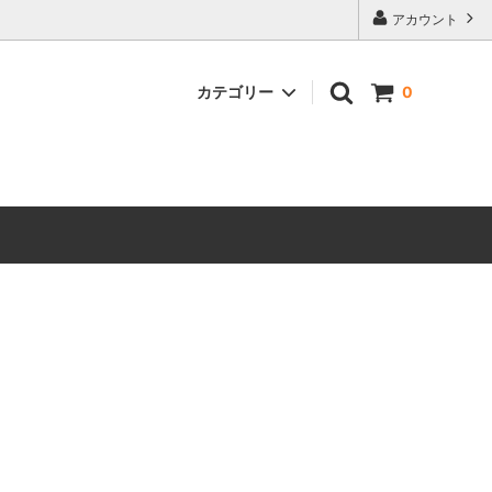
アカウント
カテゴリー
0
元徳餅
相撲どら焼き