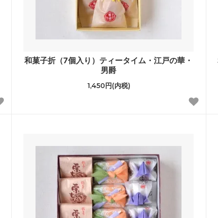
男
和菓子折（7個入り）ティータイム・江戸の華・
男爵
1,450円(内税)