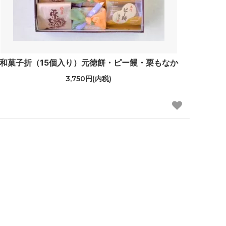
和菓子折（15個入り）元徳餅・ピー饅・栗もなか
3,750円(内税)