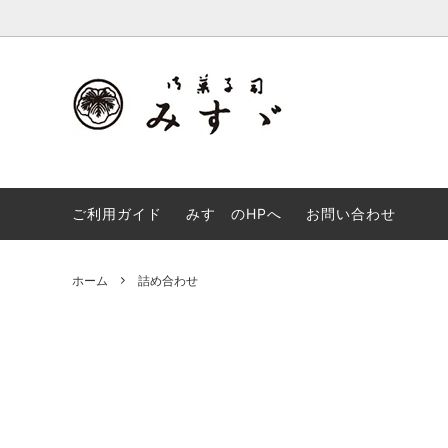
UA-210863668-1
カフェオレ大福＜冷凍便＞
生どら
栗もなか
詰め合
ご利用ガイド
みすゞのHPへ
お問い合わせ
一升餅（寿餅）
くずバ
ホーム
詰め合わせ