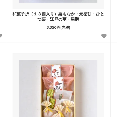
和菓子折（１３個入り）栗もなか・元徳餅・ひと
つ栗・江戸の華・男爵
3,350円(内税)