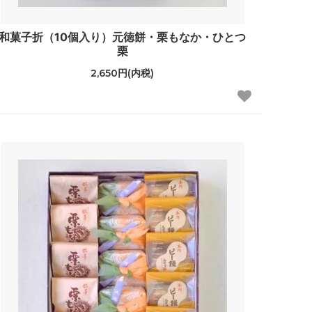
和菓子折（10個入り）元徳餅・栗もなか・ひとつ
栗
2,650円(内税)