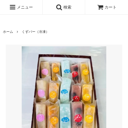
UA-210863668-1
メニュー
検索
カート
ホーム
くずバー（冷凍）