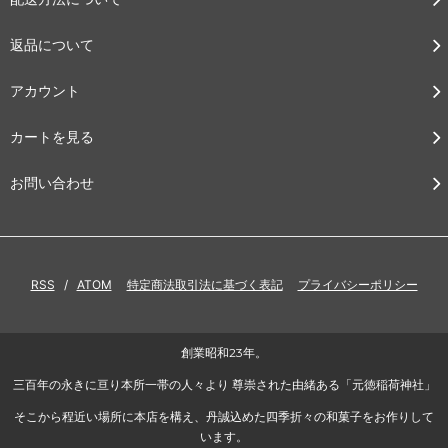
返品について
アカウント
カートを見る
お問い合わせ
RSS
/
ATOM
特定商法取引法に基づく表記
プライバシーポリシー
創業昭和23年。
三百年の永きに亘り本所一帯の人々より 尊崇された由緒ある「元徳稲荷神社」
そこから程近い場所に本店を構え、丹誠込めた四季折々の和菓子をお作りして
います。